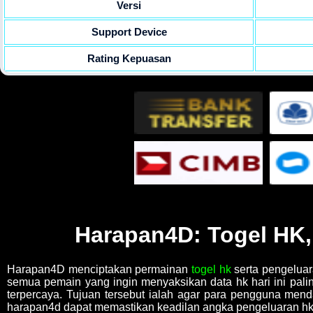
Versi
Support Device
Rating Kepuasan
Harapan4D: Togel HK,
Harapan4D menciptakan permainan
togel hk
serta pengeluara
semua pemain yang ingin menyaksikan data hk hari ini pali
terpercaya. Tujuan tersebut ialah agar para pengguna men
harapan4d dapat memastikan keadilan angka pengeluaran hk y