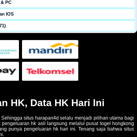
, & PC
Dan IOS
71)
 HK, Data HK Hari Ini
. Sehingga situs harapan4d selalu menjadi pilihan utama bagi
 pengeluaran hk asli langsung melalui pusat togel hongkong
ng punya pengeluaran hk hari ini. Tenang saja bahwa situs
i.