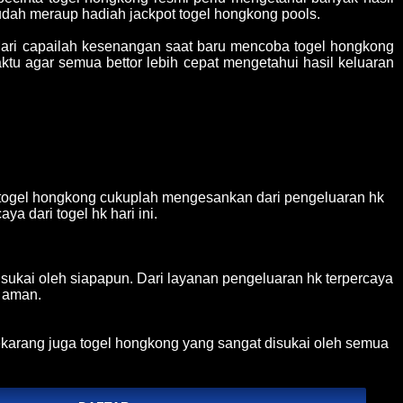
udah meraup hadiah jackpot togel hongkong pools.
 Mari capailah kesenangan saat baru mencoba togel hongkong
aktu agar semua bettor lebih cepat mengetahui hasil keluaran
 togel hongkong cukuplah mengesankan dari pengeluaran hk
ya dari togel hk hari ini.
sukai oleh siapapun. Dari layanan pengeluaran hk terpercaya
 aman.
sekarang juga togel hongkong yang sangat disukai oleh semua
INI. COPYRIGHT 2023