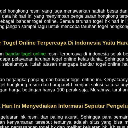
el hongkong resmi yang juga menawarkan hadiah besar dan 
i data hk hari ini yang menyimpan pengeluaran hongkong terp
a sebagai bandar togel online. Semua taruhan togel hk hari i
arang jangan sampai ragu untuk mencoba taruhan togel hongko
 Togel Online Terpercaya Di Indonesia Yaitu Ha
nan
bandar togel online
resmi terpercaya di indonesia sejak be
adapa pelayanan taruhan togel online kelas dunia. Sehingga 
sebelumnya. Itulah alasan mengapa bandar togel online hara
 berjangka panjang dari bandar togel online ini. Kenyataa
gel hongkong resmi dari harapan4d menjadi solusi satu-satun
ngan harga bettingan hanya 100 perak saja. Murahnya taruhan 
 Hari Ini Menyediakan Informasi Seputar Pengel
ngeluaran hk resmi dan paling akurat. Sehingga para pem
n kenyamanan tersebut tentunya adalah situs yang bisa me
kan pemasangan togel hk dan melihat keluaran hk. Khusus pe