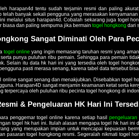
oleh harapan4d tentu sudah terjamin resmi dan paling akura
ab telah banyak sekali pengguna yang merasakan kenyamanan be
ini melalui situs harapan4d. Cobalah sekarang juga togel ho
r biasa dan paling sempurna jika bermain
togel hongkong
dari s
ngkong Sangat Diminati Oleh Para Pec
na
togel online
yang ingin memasang taruhan resmi yang aman 
a serta punya puluhan ribu pemain. Sehingga para pemain tida
. Selain itu data hk hari ini yang tersedia oleh togel hongko
 pengguna pasti merasa senang, karena tabel data tersebut bis
l online sangat senang dan menakjubkan. Disebabkan togel hon
engguna. Harapan4D sangat menjamin keamanan ketat serta ke
g terpercaya oleh puluhan ribu pecinta togel hongkong di indon
esmi & Pengeluaran HK Hari Ini Tersed
para penggemar togel online karena setiap hasil
pengeluaran h
togel hk hari ini. Itulah alasan mengapa togel hk hari ini d
orang yang merupakan impian untuk mencapai kepuasan bermain
n pasaran togel hongkong resmi. Segeralah nikmati togel h