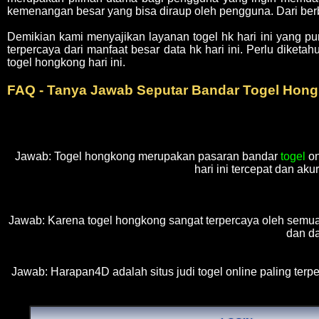
kemenangan besar yang bisa diraup oleh pengguna. Dari berb
Demikian kami menyajikan layanan togel hk hari ini yang p
terpercaya dari manfaat besar data hk hari ini. Perlu diket
togel hongkong hari ini.
FAQ - Tanya Jawab Seputar Bandar Togel Hong
Jawab: Togel hongkong merupakan pasaran bandar
togel
on
hari ini tercepat dan aku
Jawab: Karena togel hongkong sangat terpercaya oleh semua 
dan d
Jawab: Harapan4D adalah situs judi togel online paling ter
HARAPAN4D
: TOGEL